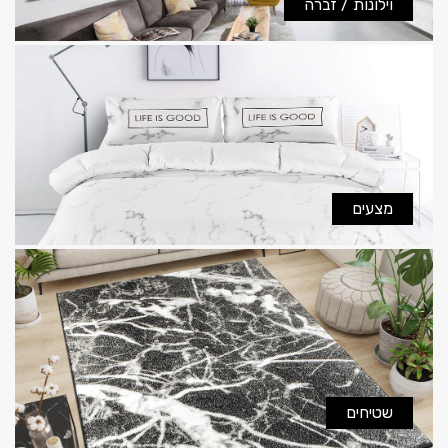
וילונות / זברה
מצעים
שטיחים