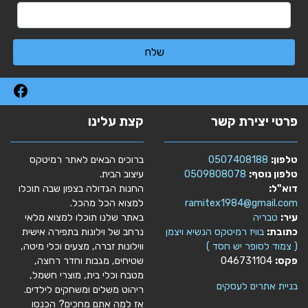
שלח
פרטי יצירת קשר
קצת עלינו
טלפון:
0507408188
ברוכים הבאים לאתר רמיטקס
טלפון נוסף:
0509808078
עיצוב הבית.
דוא"ל:
החנות הגדולה בצפון שבה תוכלו
ramitex1984@gmail.com
למצוא הכל מהכל.
עיר:
טבריה
באתר שלנו תוכלו למצוא מלאי
כתובת:
בוויז רמיטקס הנשיא ויצמן
נרחב של וילונות בתפירה אישית
( צמוד לסופר יש חסד )
ווילונות זברה, מצעים וכלי מיטה,
פקס:
046731104
שטיחים, מגבות וחדר רחצה,
מטבח וכלי בית, מוצרי חשמל,
בניית אתרים לעסקים
ריהוט משלים ומשחקים לילדים.
אז למה אתם מחכים? הכנסו