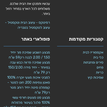
עכשיו ותפנקו את הבית שלכם.
משלוחים לכל הארץ במחיר הזול
ביותר.
רמיטקס - עיצוב הבית וטקסטיל -
עיצוב לטקסטיל בטבריה
קטגוריות מקודמות
פופולארי באתר
אקססוריז לבית
מבצע השבוע שמיכת פוך יחיד
כלי בית
1.50 / 2.00 לבנה רק59 ש"ח
סירים ומחבתות
מבצע שמיכה פרווה כבש עבה
פחים
במיוחד - יחיד מידה 150/2.00
כריות
רק 79 ש"ח
שמיכות קיץ
למביני איכות מצעי יוקרה 100%
סאטן צפיפות 200 חוט למטר -
קומפלט מיטה יחיד רוחב מטר
רק79 ש"ח
מבצע סט מצעים חורפי עשוי
100% פלנל בעיטור מלמלות