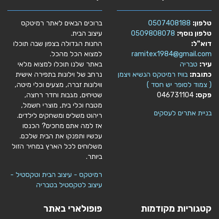
טלפון:
0507408188
ברוכים הבאים לאתר רמיטקס
טלפון נוסף:
0509808078
עיצוב הבית.
דוא"ל:
החנות הגדולה בצפון שבה תוכלו
ramitex1984@gmail.com
למצוא הכל מהכל.
עיר:
טבריה
באתר שלנו תוכלו למצוא מלאי
כתובת:
בוויז רמיטקס הנשיא ויצמן
נרחב של וילונות בתפירה אישית
( צמוד לסופר יש חסד )
ווילונות זברה, מצעים וכלי מיטה,
פקס:
046731104
שטיחים, מגבות וחדר רחצה,
מטבח וכלי בית, מוצרי חשמל,
בניית אתרים לעסקים
ריהוט משלים ומשחקים לילדים.
אז למה אתם מחכים? הכנסו
עכשיו ותפנקו את הבית שלכם.
משלוחים לכל הארץ במחיר הזול
ביותר.
רמיטקס - עיצוב הבית וטקסטיל -
עיצוב לטקסטיל בטבריה
קטגוריות מקודמות
פופולארי באתר