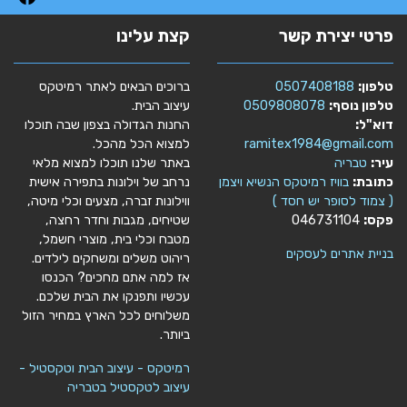
פרטי יצירת קשר
קצת עלינו
טלפון:
0507408188
ברוכים הבאים לאתר רמיטקס
טלפון נוסף:
0509808078
עיצוב הבית.
דוא"ל:
החנות הגדולה בצפון שבה תוכלו
ramitex1984@gmail.com
למצוא הכל מהכל.
עיר:
טבריה
באתר שלנו תוכלו למצוא מלאי
כתובת:
בוויז רמיטקס הנשיא ויצמן
נרחב של וילונות בתפירה אישית
( צמוד לסופר יש חסד )
ווילונות זברה, מצעים וכלי מיטה,
פקס:
046731104
שטיחים, מגבות וחדר רחצה,
מטבח וכלי בית, מוצרי חשמל,
בניית אתרים לעסקים
ריהוט משלים ומשחקים לילדים.
אז למה אתם מחכים? הכנסו
עכשיו ותפנקו את הבית שלכם.
משלוחים לכל הארץ במחיר הזול
ביותר.
רמיטקס - עיצוב הבית וטקסטיל -
עיצוב לטקסטיל בטבריה