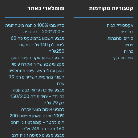
קטגוריות מקודמות
פופולארי באתר
אקססוריז לבית
סדין גומי 100% כותנה מיטה זוגית
כלי בית
+ 200*200 - נס קפה
סירים ומחבתות
מבצע השבוע ברמיטקס פח 60
פחים
ליטר לבן 140 ש"ח במקום
כריות
250ש"ח
שמיכות קיץ
מבצע השבוע אקדח עיסוי נטען
מקצועי צבע שחור אקדח עיסוי
נטען עם 4 ראשי עיסוי מתחלפים
העוזר בהרפיית השרירים רק 79
ש"ח
מבצע שמיכה פרווה כבש עבה
במיוחד - יחיד מידה 150/2.00
רק 79 ש"ח
למביני איכות מצעי יוקרה
100%כותנה סאטן צפיפות 200
חוט למטר - קומפלט זוגי רוחב
1.60 מטר רק 249 ש"ח
מבצע מצעים למיטה זוגית דגם