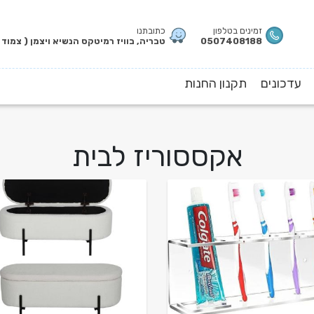
זמינים בטלפון
כתובתנו
0507408188
טבריה, בוויז רמיטקס הנשיא ויצמן ( צמוד 
עדכונים
תקנון החנות
אקססוריז לבית