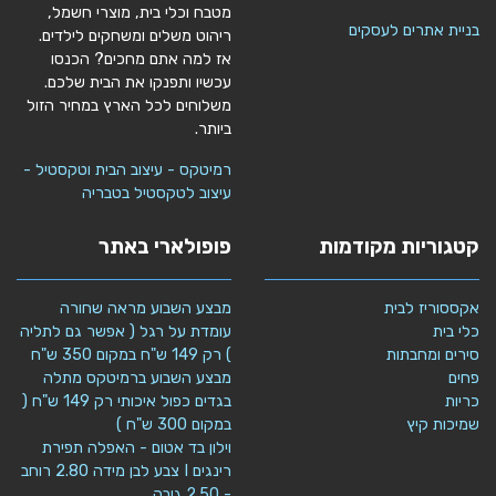
מטבח וכלי בית, מוצרי חשמל,
בניית אתרים לעסקים
ריהוט משלים ומשחקים לילדים.
אז למה אתם מחכים? הכנסו
עכשיו ותפנקו את הבית שלכם.
משלוחים לכל הארץ במחיר הזול
ביותר.
רמיטקס - עיצוב הבית וטקסטיל -
עיצוב לטקסטיל בטבריה
קטגוריות מקודמות
פופולארי באתר
אקססוריז לבית
מבצע השבוע מראה שחורה
כלי בית
עומדת על רגל ( אפשר גם לתליה
סירים ומחבתות
) רק 149 ש"ח במקום 350 ש"ח
פחים
מבצע השבוע ברמיטקס מתלה
כריות
בגדים כפול איכותי רק 149 ש"ח (
שמיכות קיץ
במקום 300 ש"ח )
וילון בד אטום - האפלה תפירת
רינגים I צבע לבן מידה 2.80 רוחב
- 2.50 גובה