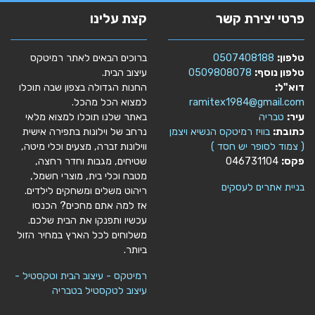
פרטי יצירת קשר
קצת עלינו
טלפון:
0507408188
ברוכים הבאים לאתר רמיטקס
טלפון נוסף:
0509808078
עיצוב הבית.
דוא"ל:
החנות הגדולה בצפון שבה תוכלו
ramitex1984@gmail.com
למצוא הכל מהכל.
עיר:
טבריה
באתר שלנו תוכלו למצוא מלאי
כתובת:
בוויז רמיטקס הנשיא ויצמן
נרחב של וילונות בתפירה אישית
( צמוד לסופר יש חסד )
ווילונות זברה, מצעים וכלי מיטה,
פקס:
046731104
שטיחים, מגבות וחדר רחצה,
מטבח וכלי בית, מוצרי חשמל,
בניית אתרים לעסקים
ריהוט משלים ומשחקים לילדים.
אז למה אתם מחכים? הכנסו
עכשיו ותפנקו את הבית שלכם.
משלוחים לכל הארץ במחיר הזול
ביותר.
רמיטקס - עיצוב הבית וטקסטיל -
עיצוב לטקסטיל בטבריה