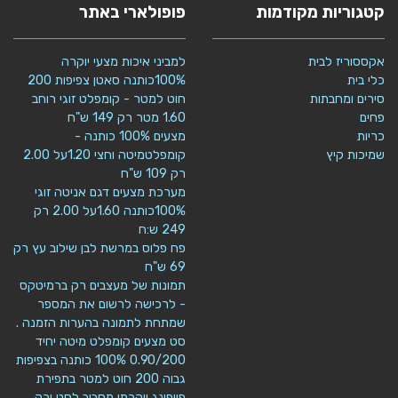
קטגוריות מקודמות
פופולארי באתר
אקססוריז לבית
למביני איכות מצעי יוקרה
כלי בית
100%כותנה סאטן צפיפות 200
סירים ומחבתות
חוט למטר - קומפלט זוגי רוחב
פחים
1.60 מטר רק 149 ש"ח
כריות
מצעים 100% כותנה -
שמיכות קיץ
קומפלטמיטה וחצי 1.20על 2.00
רק 109 ש"ח
מערכת מצעים דגם אניטה זוגי
100%כותנה 1.60על 2.00 רק
249 ש:ח
פח פלוס במרשת לבן שילוב עץ רק
69 ש"ח
תמונות של מעצבים רק ברמיטקס
- לרכישה לרשום את המספר
שמתחת לתמונה בהערות הזמנה .
סט מצעים קומפלט מיטה יחיד
0.90/200 100% כותנה בצפיפות
גבוה 200 חוט למטר בתפירת
פייפינג יוקרתי מסביב לסט ורק